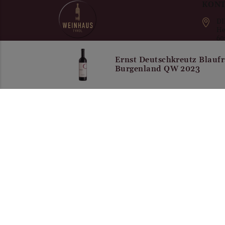
KON
DI
He
60
Au
DER Online-Shop für DIE Vinothek in
+4
Ernst Deutschkreutz Blauf
der Innsbrucker Innenstadt
Burgenland QW 2023
of
Unsere Bezahlarten