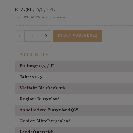
€
14.90
/ 0,75 l Fl.
inkl. USt. 20.0%
exkl. Lieferung
IN DEN WARENKORB
ATTRIBUTE
Füllung:
0,75 l Fl.
Jahr:
2023
Vielfalt:
Blaufränkisch
Region:
Burgenland
Appellation:
Burgenland QW
Gebiet:
Mittelburgenland
Land:
Österreich