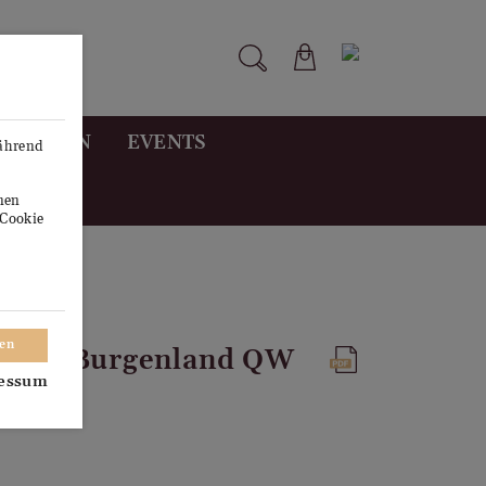
STUNGEN
EVENTS
während
onen
"Cookie
ren
nkisch Burgenland QW
essum