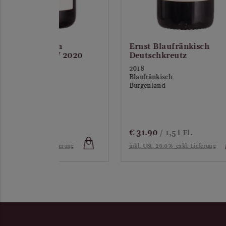
n
Ernst Blaufränkisch
Ern
W 2020
Deutschkreutz
Deu
2018
201
Blaufränkisch
Blau
Burgenland
Bur
€
31.90
€
1
/ 1,5 l Fl.
ferung
inkl. USt. 20.0%
exkl. Lieferung
inkl