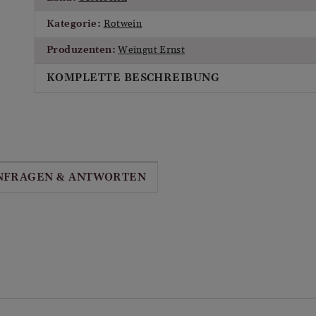
Kategorie:
Rotwein
Produzenten:
Weingut Ernst
KOMPLETTE BESCHREIBUNG
Sensorische Beschreibung:
Kräftiges Rubingranat, violette Reflexe, breitere Ockerra
Hauch von Brombeerkonfit, zarter Edelholztouch. Mittler
Frucht, betont mineralisch, straff und gut anhaftend, ein f
Falstaff, 25.11.2024)
NFRAGEN & ANTWORTEN
Details zur Herkunft:
Bio:
WEIN:
Wein Titel:
Deutschkreutz Blaufränkisch
Land:
Österreich
Herkunftsregion:
Burgenland