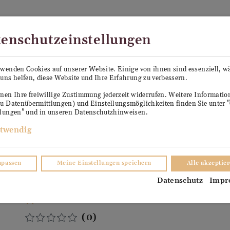
Kostenloser Versand in Österreich ab €99
enschutzeinstellungen
PE SEPP
KÜHLANHÄNGER ANTON
VERKO
rwenden Cookies auf unserer Website. Einige von ihnen sind essenziell, 
uns helfen, diese Website und Ihre Erfahrung zu verbessern.
TER
nen Ihre freiwillige Zustimmung jederzeit widerrufen. Weitere Informati
zu Datenübermittlungen) und Einstellungsmöglichkeiten finden Sie unter 
llungen" und in unseren Datenschutzhinweisen.
twendig
npassen
Meine Einstellungen speichern
Alle akzeptie
Ernst Deutschkreutz Blaufrä
Datenschutz
Impr
2023
Falstaff Bewertung: 92
(0)