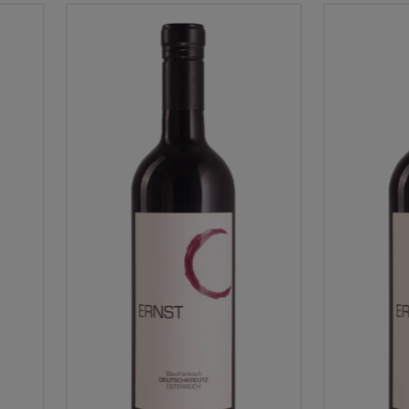
Gebiet:
Mittelburgenland
Produzent:
Weingut Ernst
Kategorie:
Rotwein
Weincharakter:
saftig, harmonisch, elegant
Appellation:
Burgenland QW
Glas:
Rotwein
Premiumglas:
Chianti Classico | Zinfandel
optimale Trinktemperatur (°C), von:
14
optimale Trinktemperatur (°C), bis:
16
Optimale Trinkreife (Jahre nach der Ernte) von:
Optimale Trinkreife (Jahre nach der Ernte) bis:
5
Speiseempfehlung:
Salat mit Hühnerbrust, Couscous-