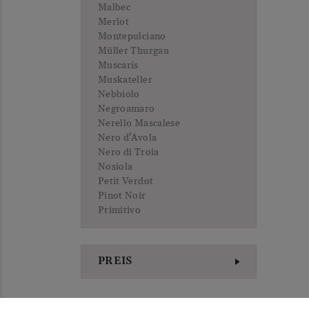
Malbec
Merlot
Montepulciano
Müller Thurgau
Muscaris
Muskateller
Nebbiolo
Negroamaro
Nerello Mascalese
Nero d’Avola
Nero di Troia
Nosiola
Petit Verdot
Pinot Noir
Primitivo
Riesling
Rotgipfler
Sangiovese
PREIS
Sauvignon Blanc
St. Laurent
Sylvaner