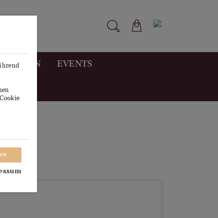
STUNGEN
EVENTS
während
onen
"Cookie
ren
essum