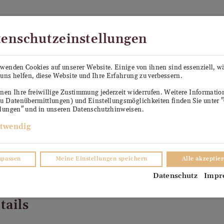
Kostenloser Versand in Österreich ab €99
enschutzeinstellungen
PE SEPP
KÜHLANHÄNGER ANTON
VERKO
rwenden Cookies auf unserer Website. Einige von ihnen sind essenziell, 
uns helfen, diese Website und Ihre Erfahrung zu verbessern.
TER
nen Ihre freiwillige Zustimmung jederzeit widerrufen. Weitere Informati
zu Datenübermittlungen) und Einstellungsmöglichkeiten finden Sie unter 
llungen" und in unseren Datenschutzhinweisen.
twendig
npassen
Meine Einstellungen speichern
Alle akzeptie
Datenschutz
Impr
tails