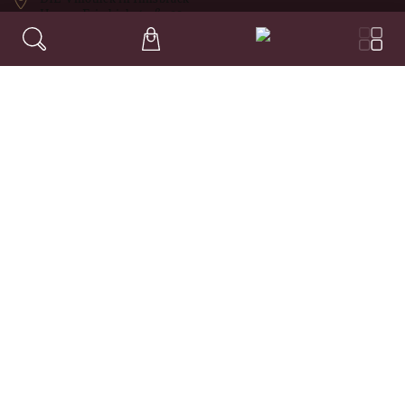
Herzog Friedrichstraße 32
6020
,
Innsbruck
Austria
+43 664 1581871
office@weinhaustyrol.at
RECHTLICHES
Impressum
Datenschutz
AGB's
Widerruf
WICHTIGE LINKS
Häufig gestellte Fragen
Weinhaus Tyrol