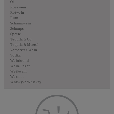
Öl
Roséwein
Rotwein
Rum
Schaumwein
Schnaps
Speise
Tequila & Co
Tequila & Mezcal
Versetzter Wein
Vodka
Weinbrand
Wein-Paket
Weißwein
Wermut
Whisky & Whiskey