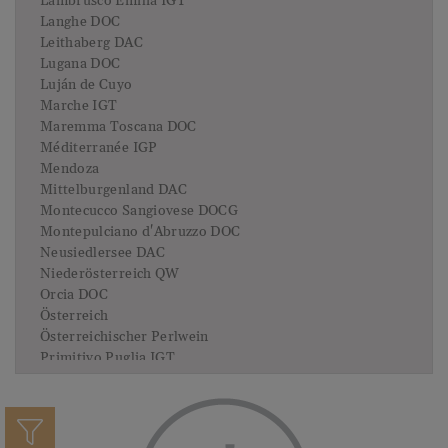
Lambrusco Emilia IGT
Langhe DOC
Leithaberg DAC
Lugana DOC
Luján de Cuyo
Marche IGT
Maremma Toscana DOC
Méditerranée IGP
Mendoza
Mittelburgenland DAC
Montecucco Sangiovese DOCG
Montepulciano d'Abruzzo DOC
Neusiedlersee DAC
Niederösterreich QW
Orcia DOC
Österreich
Österreichischer Perlwein
Primitivo Puglia IGT
Prosecco DOC
Prosecco Superiore DOCG
Prosecco Treviso DOC
Puglia IGP