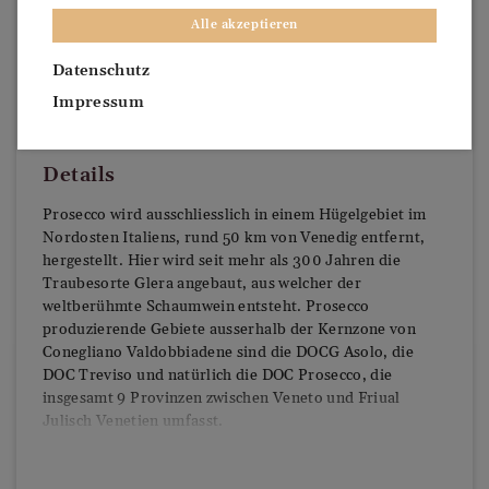
Alle akzeptieren
Datenschutz
Impressum
Details
Prosecco wird ausschliesslich in einem Hügelgebiet im
Nordosten Italiens, rund 50 km von Venedig entfernt,
hergestellt. Hier wird seit mehr als 300 Jahren die
Traubesorte Glera angebaut, aus welcher der
weltberühmte Schaumwein entsteht. Prosecco
produzierende Gebiete ausserhalb der Kernzone von
Conegliano Valdobbiadene sind die DOCG Asolo, die
DOC Treviso und natürlich die DOC Prosecco, die
insgesamt 9 Provinzen zwischen Veneto und Friual
Julisch Venetien umfasst.