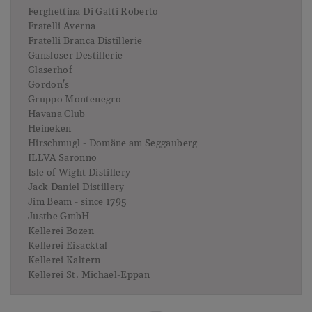
Ferghettina Di Gatti Roberto
Fratelli Averna
Fratelli Branca Distillerie
Gansloser Destillerie
Glaserhof
Gordon's
Gruppo Montenegro
Havana Club
Heineken
Hirschmugl - Domäne am Seggauberg
ILLVA Saronno
Isle of Wight Distillery
Jack Daniel Distillery
Jim Beam - since 1795
Justbe GmbH
Kellerei Bozen
Kellerei Eisacktal
Kellerei Kaltern
Kellerei St. Michael-Eppan
Lagavulin Distillery
La Sala del Torriano