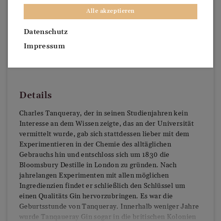
Alle akzeptieren
Datenschutz
Impressum
Details
Charles Tanqueray, der in seinen Studienjahren kein
Interesse an dem Wissen zeigte, das an der Universität
vermittelt wurde, gab sich stattdessen lieber mit dem
Experimentieren in der Chemie des alltäglichen
Gebrauchs hin und entschloss sich um 1830 die
Bloomsbury Destille in London zu gründen. Nach
jahrelangen Experimenten mit allen möglichen
Ingredienzien findet er schließlich den Schlüssel um
einen Qualitäts Gin hervorzubringen. Es war die
Geburtsstunde von Tanqueray. Innerhalb weniger Jahre
wurde Tanqaueray Gin sogar in die britischen Kolonien