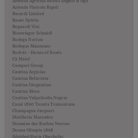
Azienda Agricola Rebuli Angelo & figli
Azienda Vinicola Rigoli
Bacardi Limited
Bauer Spirits
Begnardi Vini
Bioweingut Schmidl
Bodega Norton
Bodegas Manzanos
Bodvár - House of Rosés
Cà Maiol
Campari Group
Cantina Argiolas
Cantina Bellavista
Cantina Giogantinu
Cantina Mesa
Cantina Valpolicella Negrar
Casal 1890 Tenuta Tramontana
Champagne Jacquart
Distilleria Marzadro
Domaine des Roches Neuves
Donna Olimpia 1898
Edeldestillerie Oberhofer