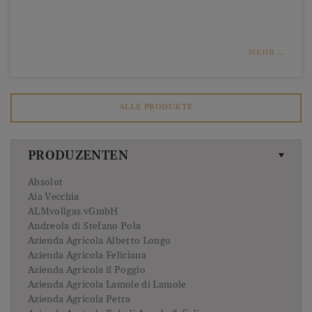
exportiert. 1839 setzte er noch eins drauf und entwickelt
einen würzigen Gin namens Malacca. Dieser wurde im
Jahr 2012 neu aufgelegt und in sehr limitierter Stückzahl
auf den Markt gebracht. Seit dem Jahr 2014 gibt es auch
MEHR ...
wieder einen Tanqueray Old Tom Gin, welcher mit
Ananassaft gesüßt wird – auch dieser Gin ist nur in sehr
limitierter Stückzahl erhältlich.
ALLE PRODUKTE
PRODUZENTEN
Absolut
Aia Vecchia
ALMvollgas vGmbH
Andreola di Stefano Pola
Azienda Agricola Alberto Longo
Azienda Agricola Feliciana
Azienda Agricola il Poggio
Azienda Agricola Lamole di Lamole
Azienda Agricola Petra