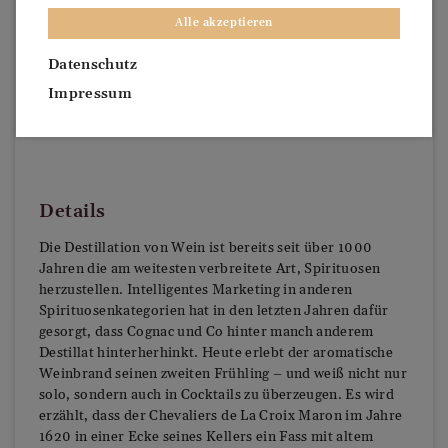
Alle akzeptieren
Datenschutz
Impressum
Details
Die Destillation von Wein ist bereits seit über 1000
Jahren die am weitesten verbreitete Art, Spirituosen
herzustellen. Intelligentes Marketing in anderen
Spirituosenkategorien hat in den letzten Jahren dafür
gesorgt, dass Cognac und Co hinter manch anderem
Destillat hinterherhinkt. Heute erlebt der aromatische
Weinbrand seinen zweiten Frühling – und weiß nicht nur
solo, sondern auch in Cocktails zu überzeugen. Es wird
erzählt, dass der Chevaliers de La Croix Maron im Jahre
1620 in einer Ecke seines Kellers ein Fass mit altem