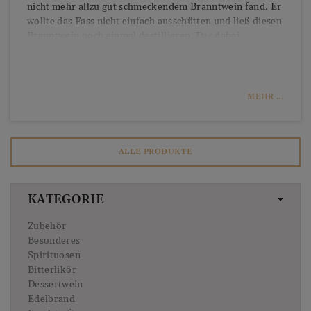
nicht mehr allzu gut schmeckendem Branntwein fand. Er
wollte das Fass nicht einfach ausschütten und ließ diesen
Branntwein noch einmal destillieren. Das dabei
entstandene Destillat war so überzeugend, dass damit
gleichzeitig die bis heute in Cognac vorgeschriebene
doppelte Destillation entdeckt wurde. Natürlich ist für
die Qualität von Cognac nicht ausschließlich nur die
MEHR ...
doppelte Destillation verantwortlich. Ähnlich wie beim
Wein spielen vor allem die Lage der Weinberge, das
Alter des Eaux-de-vies sowie die Art der Lagerung eine
mindestens ebenso wichtige Rolle.
ALLE PRODUKTE
KATEGORIE
Zubehör
Besonderes
Spirituosen
Bitterlikör
Dessertwein
Edelbrand