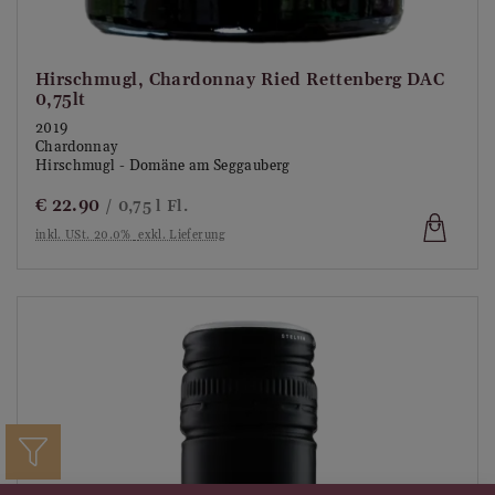
Hirschmugl, Chardonnay Ried Rettenberg DAC
0,75lt
2019
Chardonnay
Hirschmugl - Domäne am Seggauberg
€
22.90
/ 0,75 l Fl.
inkl. USt. 20.0%
exkl. Lieferung