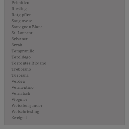
Primitivo
Riesling
Rotgipfler
Sangiovese
Sauvignon Blanc
St. Laurent
Sylvaner
Syrah
Tempranillo
Teroldego
Torrontés Riojano
Trebbiano
Turbiana
Verdea
Vermentino
Vernatsch
Viognier
Weissburgunder
Welschriesling
Zweigelt