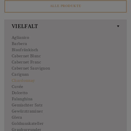
ALLE PRODUKTE
VIELFALT
Aglianico
Barbera
Blaufränkisch
Cabernet Blanc
Cabernet Franc
Cabernet Sauvignon
Carignan
Chardonnay
Cuvée
Dolcetto
Falanghina
Gemischter Satz
Gewürztraminer
Glera
Goldmuskateller
Grauburgunder