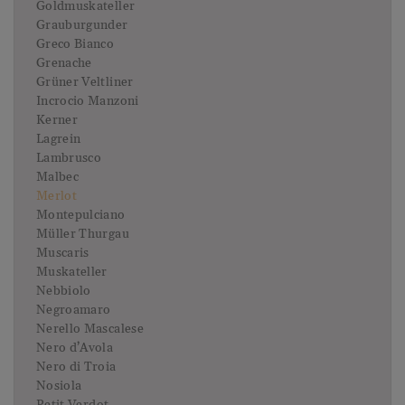
Goldmuskateller
Grauburgunder
Greco Bianco
Grenache
Grüner Veltliner
Incrocio Manzoni
Kerner
Lagrein
Lambrusco
Malbec
Merlot
Montepulciano
Müller Thurgau
Muscaris
Muskateller
Nebbiolo
Negroamaro
Nerello Mascalese
Nero d’Avola
Nero di Troia
Nosiola
Petit Verdot