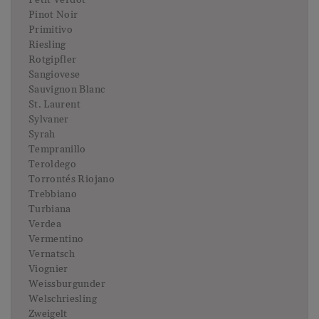
Pinot Noir
Primitivo
Riesling
Rotgipfler
Sangiovese
Sauvignon Blanc
St. Laurent
Sylvaner
Syrah
Tempranillo
Teroldego
Torrontés Riojano
Trebbiano
Turbiana
Verdea
Vermentino
Vernatsch
Viognier
Weissburgunder
Welschriesling
Zweigelt