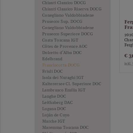
Chianti Classico DOCG
Chianti Classico Riserva DOCG
Conegliano Valdobbiadene
Prosecco Sup. DOCG
Fer
Fra
Conegliano Valdobbiadene
Prosecco Superiore DOCG
202
Costa Toscana IGT
Cha
Ferg
Côtes de Provence AOC
Dolcetto d'Alba DOC
€
3
Edelbrand
inkl.
Franciacorta DOCG
Friuli DOC
Isola dei Nuraghi IGT
Kalterersee Cl. Superiore DOC
Lambrusco Emilia IGT
Langhe DOC
Leithaberg DAC
Lugana DOC
Luján de Cuyo
Marche IGT
Maremma Toscana DOC