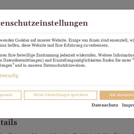
Kostenloser Versand in Österreich ab €99
enschutzeinstellungen
PE SEPP
KÜHLANHÄNGER ANTON
VERKO
rwenden Cookies auf unserer Website. Einige von ihnen sind essenziell, 
uns helfen, diese Website und Ihre Erfahrung zu verbessern.
TER
nen Ihre freiwillige Zustimmung jederzeit widerrufen. Weitere Informati
zu Datenübermittlungen) und Einstellungsmöglichkeiten finden Sie unter 
llungen" und in unseren Datenschutzhinweisen.
twendig
npassen
Meine Einstellungen speichern
Alle akzeptie
Datenschutz
Impr
tails