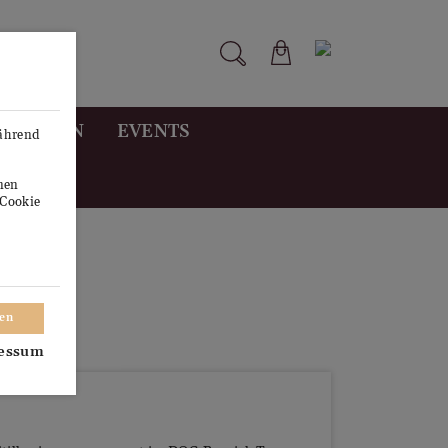
STUNGEN
EVENTS
während
onen
"Cookie
ren
essum