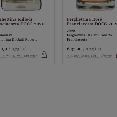
ghettina Milledì
Ferghettina Rosé
nciacorta DOCG 2020
Franciacorta DOCG 202
0
2020
rdonnay
Ferghettina Di Gatti Roberto
hettina Di Gatti Roberto
Franciacorta
1.90
€
31.90
/ 0,75 l Fl.
/ 0,75 l Fl.
 USt. 20.0%
exkl. Lieferung
inkl. USt. 20.0%
exkl. Lieferung