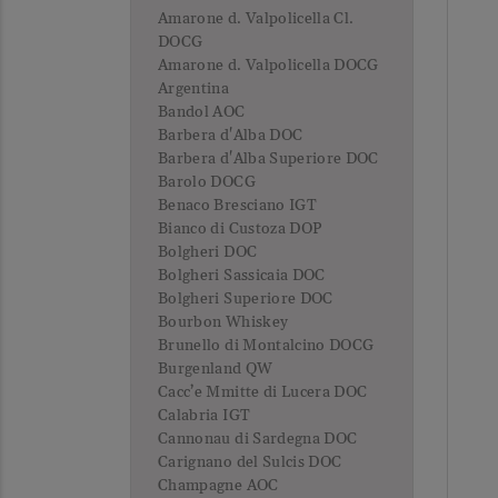
Amarone d. Valpolicella Cl.
DOCG
Amarone d. Valpolicella DOCG
Argentina
Bandol AOC
Barbera d'Alba DOC
Barbera d'Alba Superiore DOC
Barolo DOCG
Benaco Bresciano IGT
Bianco di Custoza DOP
Bolgheri DOC
Bolgheri Sassicaia DOC
Bolgheri Superiore DOC
Bourbon Whiskey
Brunello di Montalcino DOCG
Burgenland QW
Cacc’e Mmitte di Lucera DOC
Calabria IGT
Cannonau di Sardegna DOC
Carignano del Sulcis DOC
Champagne AOC