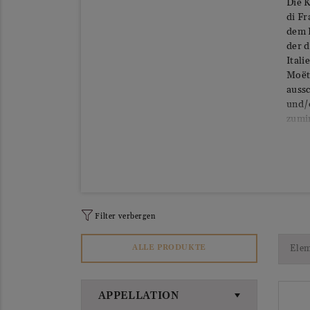
Die K
di F
dem 
der 
Ital
Moët 
aussc
und/o
zumi
Filter verbergen
Elem
ALLE PRODUKTE
APPELLATION