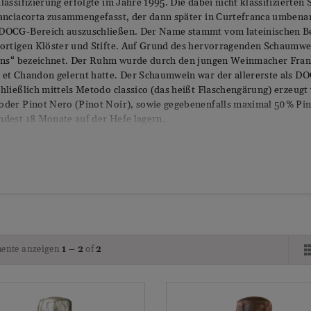
lassifizierung erfolgte im Jahre 1995. Die dabei nicht klassifizierte
ranciacorta zusammengefasst, der dann später in Curtefranca umbena
DOCG-Bereich auszuschließen. Der Name stammt vom lateinischen Begr
dortigen Klöster und Stifte. Auf Grund des hervorragenden Schaumwe
iens“ bezeichnet. Der Ruhm wurde durch den jungen Weinmacher Fran
et Chandon gelernt hatte. Der Schaumwein war der allererste als DOC
hließlich mittels Metodo classico (das heißt Flaschengärung) erzeug
der Pinot Nero (Pinot Noir), sowie gegebenenfalls maximal 50% Pino
ndest 18 Monate auf der Hefe lagern.
ente anzeigen
1 – 2
of
2