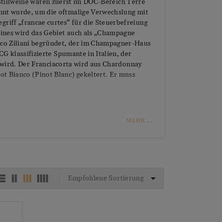
n Stillweine waren zuerst im DOC-Bereich Terre
nnt wurde, um die oftmalige Verwechslung mit
iff „francae curtes“ für die Steuerbefreiung
ines wird das Gebiet auch als „Champagne
co Ziliani begründet, der im Champagner-Haus
G klassifizierte Spumante in Italien, der
t wird. Der Franciacorta wird aus Chardonnay
t Bianco (Pinot Blanc) gekeltert. Er muss
MEHR ...
Empfohlene Sortierung