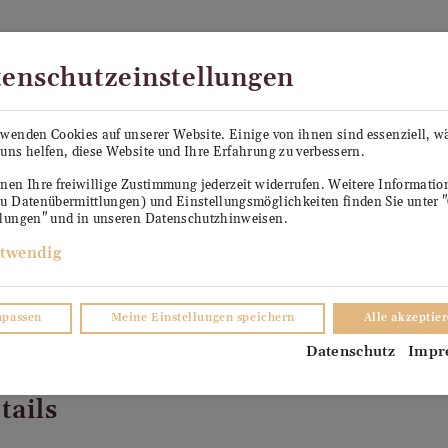
Kostenloser Versand in Österreich ab €99
enschutzeinstellungen
PE SEPP
KÜHLANHÄNGER ANTON
VERKO
rwenden Cookies auf unserer Website. Einige von ihnen sind essenziell, 
uns helfen, diese Website und Ihre Erfahrung zu verbessern.
TER
nen Ihre freiwillige Zustimmung jederzeit widerrufen. Weitere Informati
zu Datenübermittlungen) und Einstellungsmöglichkeiten finden Sie unter 
llungen" und in unseren Datenschutzhinweisen.
twendig
npassen
Meine Einstellungen speichern
Alle akzeptie
Datenschutz
Impr
tails