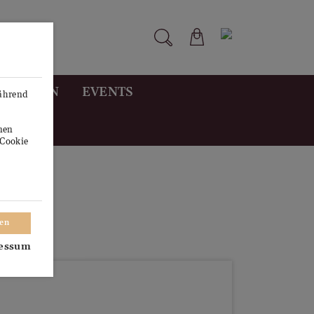
STUNGEN
EVENTS
während
onen
"Cookie
ren
essum