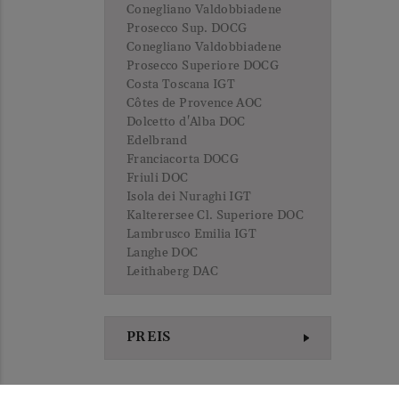
Conegliano Valdobbiadene
Prosecco Sup. DOCG
Conegliano Valdobbiadene
Prosecco Superiore DOCG
Costa Toscana IGT
Côtes de Provence AOC
Dolcetto d'Alba DOC
Edelbrand
Franciacorta DOCG
Friuli DOC
Isola dei Nuraghi IGT
Kalterersee Cl. Superiore DOC
Lambrusco Emilia IGT
Langhe DOC
Leithaberg DAC
Lugana DOC
Luján de Cuyo
Marche IGT
PREIS
Maremma Toscana DOC
Méditerranée IGP
Mendoza