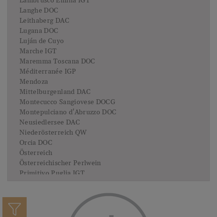
Lambrusco Emilia IGT
Langhe DOC
Leithaberg DAC
Lugana DOC
Luján de Cuyo
Marche IGT
Maremma Toscana DOC
Méditerranée IGP
Mendoza
Mittelburgenland DAC
Montecucco Sangiovese DOCG
Montepulciano d'Abruzzo DOC
Neusiedlersee DAC
Niederösterreich QW
Orcia DOC
Österreich
Österreichischer Perlwein
Primitivo Puglia IGT
Prosecco DOC
Prosecco Superiore DOCG
Prosecco Treviso DOC
Puglia IGP