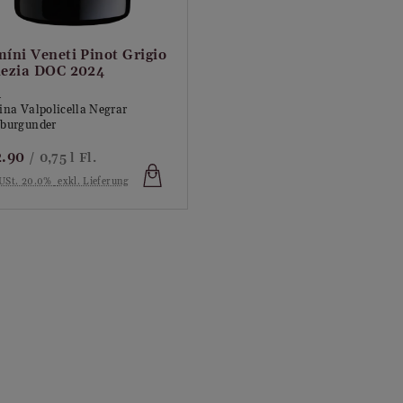
íni Veneti Pinot Grigio
ezia DOC 2024
4
ina Valpolicella Negrar
burgunder
2.90
/ 0,75 l Fl.
 USt. 20.0%
exkl. Lieferung