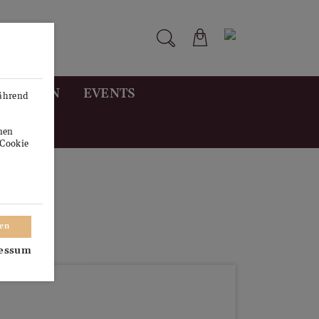
STUNGEN
EVENTS
während
onen
"Cookie
ren
essum