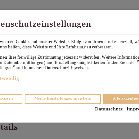
Kostenloser Versand in Österreich ab €99
enschutzeinstellungen
PE SEPP
KÜHLANHÄNGER ANTON
VERKO
rwenden Cookies auf unserer Website. Einige von ihnen sind essenziell, 
uns helfen, diese Website und Ihre Erfahrung zu verbessern.
TER
nen Ihre freiwillige Zustimmung jederzeit widerrufen. Weitere Informati
zu Datenübermittlungen) und Einstellungsmöglichkeiten finden Sie unter 
llungen" und in unseren Datenschutzhinweisen.
twendig
npassen
Meine Einstellungen speichern
Alle akzeptie
Datenschutz
Impr
tails