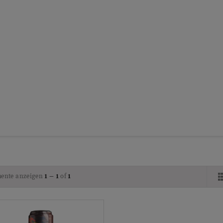
ente anzeigen
1 – 1
of
1