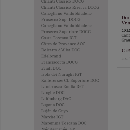
Chianti Classico DOCG
Chianti Classico Riserva DOCG
Conegliano Valdobbiadene
Dom
Prosecco Sup. DOCG
Ven
Conegliano Valdobbiadene
202
Prosecco Superiore DOCG
Cant
Costa Toscana IGT
Grau
Côtes de Provence AOC
Dolcetto d'Alba DOC
€
1
Edelbrand
inkl.
Franciacorta DOCG
Friuli DOC
Isola dei Nuraghi IGT
Kalterersee Cl. Superiore DOC
Lambrusco Emilia IGT
Langhe DOC
Leithaberg DAC
Lugana DOC
Luján de Cuyo
Marche IGT
Maremma Toscana DOC
Méditerranée IGP