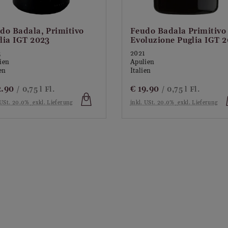
do Badala, Primitivo
Feudo Badala Primitivo
lia IGT 2023
Evoluzione Puglia IGT 2
3
2021
ien
Apulien
en
Italien
2.90
€
19.90
/ 0,75 l Fl.
/ 0,75 l Fl.
 USt. 20.0%
exkl. Lieferung
inkl. USt. 20.0%
exkl. Lieferung