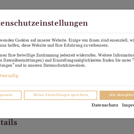
Kostenloser Versand in Österreich ab €99
enschutzeinstellungen
PE SEPP
KÜHLANHÄNGER ANTON
VERKO
rwenden Cookies auf unserer Website. Einige von ihnen sind essenziell, 
uns helfen, diese Website und Ihre Erfahrung zu verbessern.
TER
nen Ihre freiwillige Zustimmung jederzeit widerrufen. Weitere Informati
zu Datenübermittlungen) und Einstellungsmöglichkeiten finden Sie unter 
llungen" und in unseren Datenschutzhinweisen.
twendig
npassen
Meine Einstellungen speichern
Alle akzeptie
Datenschutz
Impr
tails