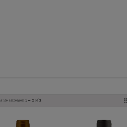
ente anzeigen
1 – 2
of
2