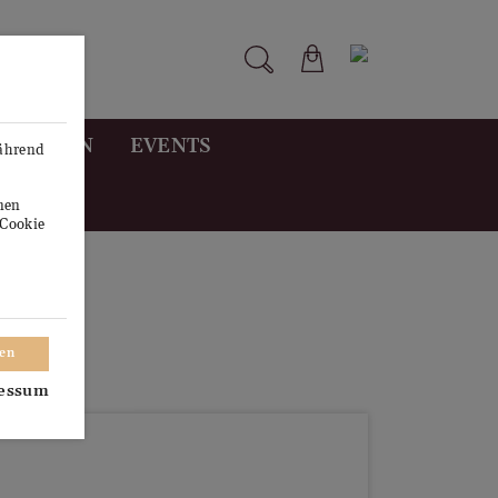
STUNGEN
EVENTS
während
onen
"Cookie
ren
essum