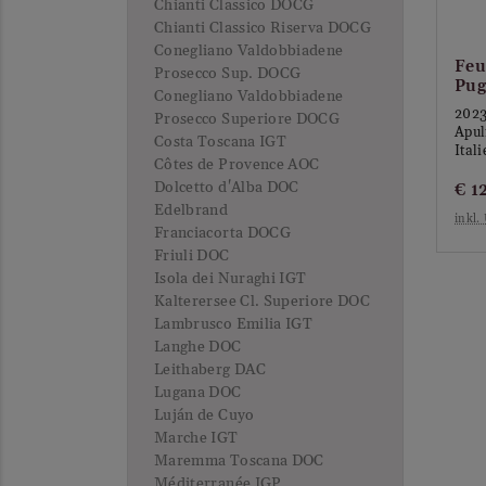
Chianti Classico DOCG
Chianti Classico Riserva DOCG
Conegliano Valdobbiadene
Feu
Prosecco Sup. DOCG
Pug
Conegliano Valdobbiadene
202
Prosecco Superiore DOCG
Apul
Costa Toscana IGT
Itali
Côtes de Provence AOC
Dolcetto d'Alba DOC
€
1
Edelbrand
inkl.
Franciacorta DOCG
Friuli DOC
Isola dei Nuraghi IGT
Kalterersee Cl. Superiore DOC
Lambrusco Emilia IGT
Langhe DOC
Leithaberg DAC
Lugana DOC
Luján de Cuyo
Marche IGT
Maremma Toscana DOC
Méditerranée IGP