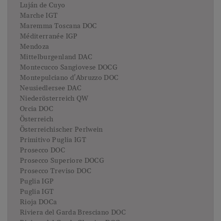
Luján de Cuyo
Marche IGT
Maremma Toscana DOC
Méditerranée IGP
Mendoza
Mittelburgenland DAC
Montecucco Sangiovese DOCG
Montepulciano d'Abruzzo DOC
Neusiedlersee DAC
Niederösterreich QW
Orcia DOC
Österreich
Österreichischer Perlwein
Primitivo Puglia IGT
Prosecco DOC
Prosecco Superiore DOCG
Prosecco Treviso DOC
Puglia IGP
Puglia IGT
Rioja DOCa
Riviera del Garda Bresciano DOC