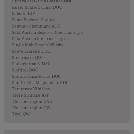
Riviera del Garda Classico DOC
Rosso di Montalcino DOC
Salento IGP
Santa Barbara County
Saumur-Champigny AOC
Sekt Austria Reserve Steiermark g.U.
Sekt Austria Steiermark g.U.
Single Malt Scotch Whisky
Soave Classico DOC
Steiermark QW
Südsteiermark DAC
Südtirol DOC
Südtirol Eisacktaler DOC
Südtirol St. Magdalener DOC
Tennessee Whiskey
Terre Siciliane IGT
Thermenregion DAC
Thermenregion QW
Tirol QW
Toscana IGT
Trentino DOC
Trento DOC