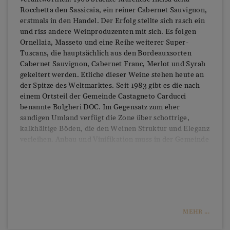
Rocchetta den Sassicaia, ein reiner Cabernet Sauvignon,
erstmals in den Handel. Der Erfolg stellte sich rasch ein
und riss andere Weinproduzenten mit sich. Es folgen
Ornellaia, Masseto und eine Reihe weiterer Super-
Tuscans, die hauptsächlich aus den Bordeauxsorten
Cabernet Sauvignon, Cabernet Franc, Merlot und Syrah
gekeltert werden. Etliche dieser Weine stehen heute an
der Spitze des Weltmarktes. Seit 1983 gibt es die nach
einem Ortsteil der Gemeinde Castagneto Carducci
benannte Bolgheri DOC. Im Gegensatz zum eher
sandigen Umland verfügt die Zone über schottrige,
kalkhältige Böden, die den Weinen Struktur und Eleganz
verleihen. Anbau und Vinifikation muss in der Gemeinde
Castagneto Carducci erfolgen. Die DOC gilt auch für
Rosé- und Weißwein. Letztere dürfen Vermentino,
Sauvignon Blanc und Trebbiano Toscano enthalten.
MEHR ...